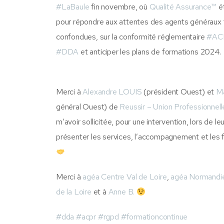
#
LaBaule
fin novembre, où
Qualité Assurance™
ét
pour répondre aux attentes des agents généraux
confondues, sur la conformité réglementaire
#
AC
#
DDA
et anticiper les plans de formations 2024.
Merci à
Alexandre LOUIS
(président Ouest) et
Ma
général Ouest) de
Reussir – Union Professionne
m’avoir sollicitée, pour une intervention, lors de 
présenter les services, l’accompagnement et les
Merci à
agéa Centre Val de Loire
,
agéa Normandi
de la Loire
et à
Anne B.
#
dda
#
acpr
#
rgpd
#
formationcontinue