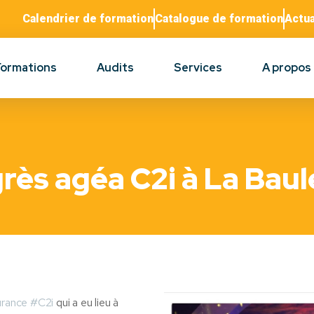
Calendrier de formation
Catalogue de formation
Actua
Formations
Audits
Services
A propos
grès agéa C2i à La Baul
urance
#
C2i
qui a eu lieu à