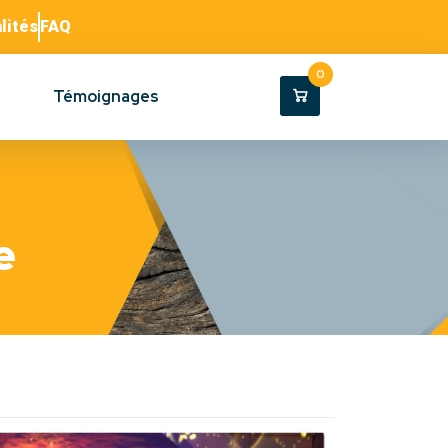
lités
FAQ
0
Témoignages
e