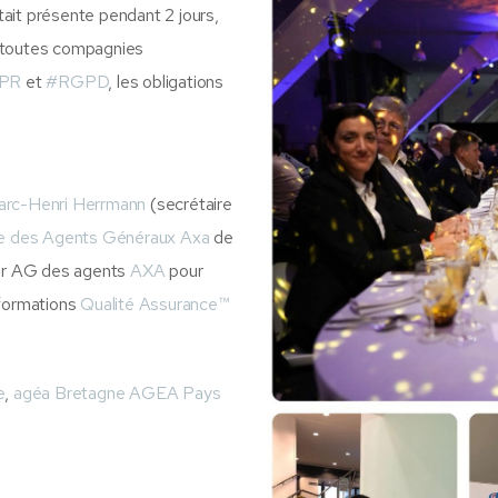
ait présente pendant 2 jours,
 toutes compagnies
PR
et
#
RGPD
, les obligations
rc-Henri Herrmann
(secrétaire
lle des Agents Généraux Axa
de
leur AG des agents
AXA
pour
 formations
Qualité Assurance™
e
,
agéa Bretagne
AGEA Pays