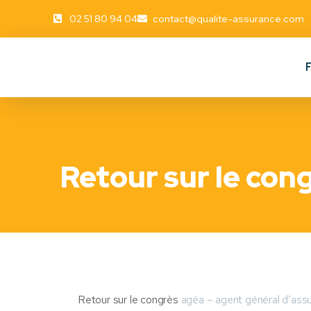
02 51 80 94 04
contact@qualite-assurance.com
Retour sur le con
Retour sur le congrès
agéa – agent général d’ass