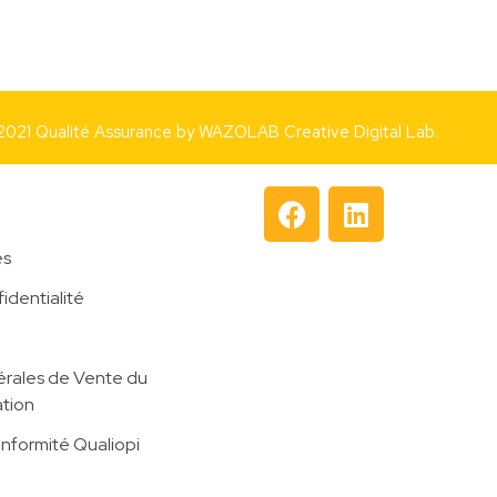
2021 Qualité Assurance by
WAZOLAB Creative Digital Lab.
es
identialité
rales de Vente du
tion
onformité Qualiopi