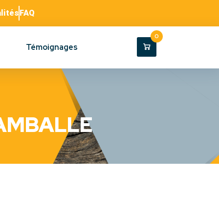
lités
FAQ
0
Témoignages
LAMBALLE