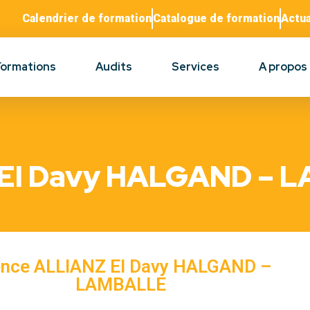
Calendrier de formation
Catalogue de formation
Actua
Formations
Audits
Services
A propos
 EI Davy HALGAND – 
nce ALLIANZ EI Davy HALGAND –
LAMBALLE