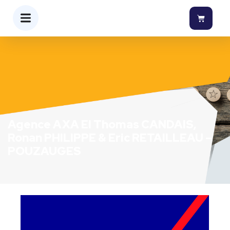
Agence AXA EI Thomas CANDAIS,
Ronan PHILIPPE & Eric RETAILLEAU –
POUZAUGES