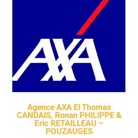
Agence AXA EI Thomas
CANDAIS, Ronan PHILIPPE &
Eric RETAILLEAU –
POUZAUGES