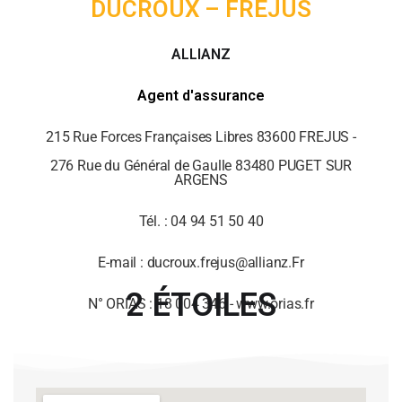
DUCROUX – FREJUS
ALLIANZ
Agent d'assurance
215 Rue Forces Françaises Libres 83600 FREJUS -
276 Rue du Général de Gaulle 83480 PUGET SUR
ARGENS
Tél. : 04 94 51 50 40
E-mail : ducroux.frejus@allianz.Fr
2 ÉTOILES
N° ORIAS : 18 004 346 - www.orias.fr