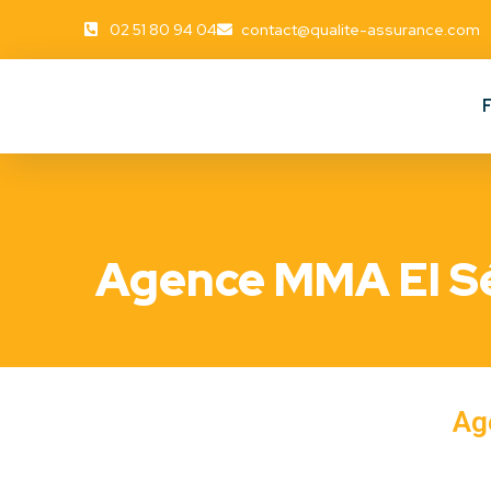
02 51 80 94 04
contact@qualite-assurance.com
Agence MMA EI S
Ag