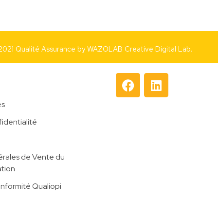
2021 Qualité Assurance by
WAZOLAB Creative Digital Lab.
es
identialité
rales de Vente du
tion
onformité Qualiopi