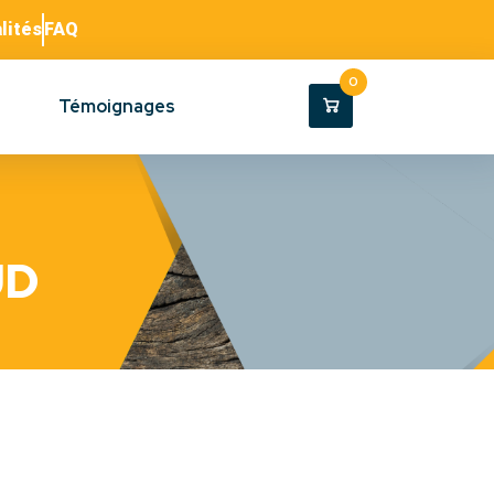
lités
FAQ
0
Témoignages
UD