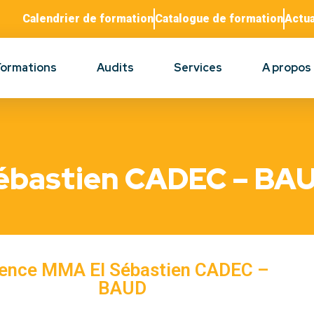
Calendrier de formation
Catalogue de formation
Actua
Formations
Audits
Services
A propos
ébastien CADEC – BA
ence MMA EI Sébastien CADEC –
BAUD