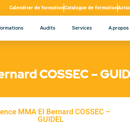
Calendrier de formation
Catalogue de formation
Actua
Formations
Audits
Services
A propos
ernard COSSEC – GUI
ence MMA EI Bernard COSSEC –
GUIDEL