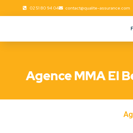
02 51 80 94 04
contact@qualite-assurance.com
Agence MMA EI B
Ag