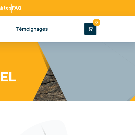
lités
FAQ
0
Témoignages
DEL