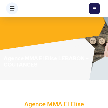
Agence MMA EI Elise LEBARON –
COUTANCES
Agence MMA EI Elise