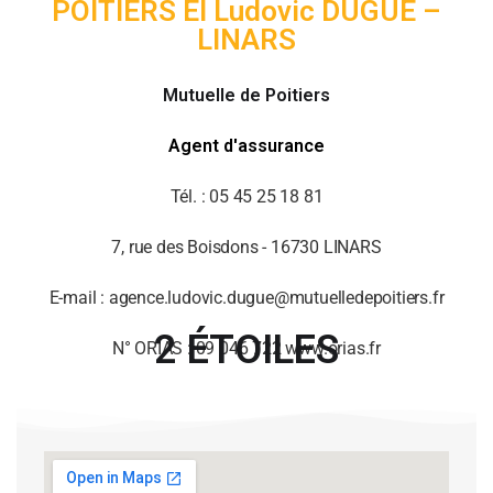
POITIERS EI Ludovic DUGUÉ –
LINARS
Mutuelle de Poitiers
Agent d'assurance
Tél. : 05 45 25 18 81
7, rue des Boisdons - 16730 LINARS
E-mail : agence.ludovic.dugue@mutuelledepoitiers.fr
2 ÉTOILES
N° ORIAS : 09 046 722 www.orias.fr