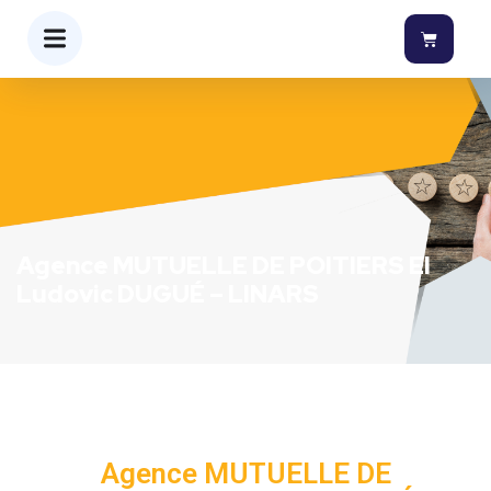
Agence MUTUELLE DE POITIERS EI
Ludovic DUGUÉ – LINARS
Agence MUTUELLE DE