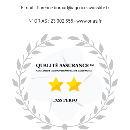
E-mail : florence.boraud@agence-swisslife.fr
N° ORIAS : 23 002 555 - www.orias.fr