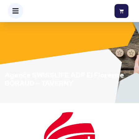
Agence SWISSLIFE ADP EI Florence
BORAUD – TAVERNY