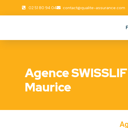
02 51 80 94 04
contact@qualite-assurance.com
Agence SWISSLIF
Maurice
A