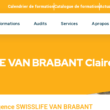
Calendrier de formation
Catalogue de formation
Actua
Formations
Audits
Services
A propos
E VAN BRABANT Claire
gence SWISSLIFE VAN BRABANT