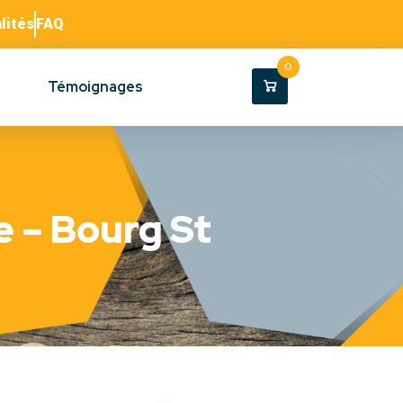
lités
FAQ
0
Témoignages
 – Bourg St